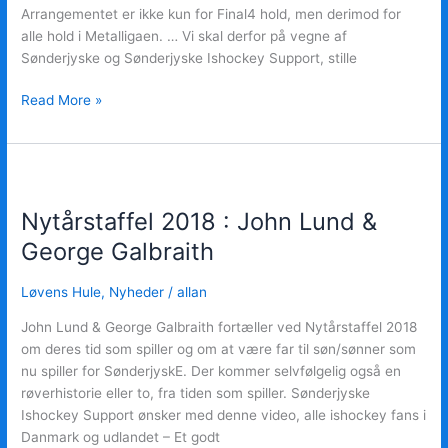
Arrangementet er ikke kun for Final4 hold, men derimod for
alle hold i Metalligaen. … Vi skal derfor på vegne af
Sønderjyske og Sønderjyske Ishockey Support, stille
Read More »
Nytårstaffel
2018
Nytårstaffel 2018 : John Lund &
:
John
George Galbraith
Lund
&
Løvens Hule
,
Nyheder
/
allan
George
John Lund & George Galbraith fortæller ved Nytårstaffel 2018
Galbraith
om deres tid som spiller og om at være far til søn/sønner som
nu spiller for SønderjyskE. Der kommer selvfølgelig også en
røverhistorie eller to, fra tiden som spiller. Sønderjyske
Ishockey Support ønsker med denne video, alle ishockey fans i
Danmark og udlandet – Et godt