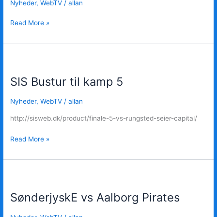
Nyheder
,
WebTV
/
allan
4
Read More »
SIS
Bustur
SIS Bustur til kamp 5
til
kamp
5
Nyheder
,
WebTV
/
allan
http://sisweb.dk/product/finale-5-vs-rungsted-seier-capital/ ‎
Read More »
SønderjyskE
vs
SønderjyskE vs Aalborg Pirates
Aalborg
Pirates