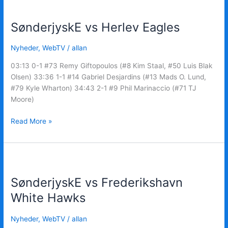
SønderjyskE
vs
SønderjyskE vs Herlev Eagles
Herlev
Eagles
Nyheder
,
WebTV
/
allan
03:13 0-1 #73 Remy Giftopoulos (#8 Kim Staal, #50 Luis Blak
Olsen) 33:36 1-1 #14 Gabriel Desjardins (#13 Mads O. Lund,
#79 Kyle Wharton) 34:43 2-1 #9 Phil Marinaccio (#71 TJ
Moore)
Read More »
SønderjyskE
vs
SønderjyskE vs Frederikshavn
Frederikshavn
White
White Hawks
Hawks
Nyheder
,
WebTV
/
allan