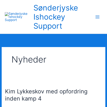
Gå
Sønderjyske
til
indholdet
Ishockey
Support
Nyheder
Kim
Lykkeskov
Kim Lykkeskov med opfordring
med
opfordring
inden kamp 4
inden
kamp