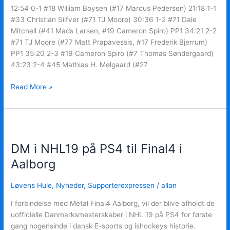
12:54 0-1 #18 William Boysen (#17 Marcus Pedersen) 21:18 1-1
#33 Christian Silfver (#71 TJ Moore) 30:36 1-2 #71 Dale
Mitchell (#41 Mads Larsen, #19 Cameron Spiro) PP1 34:21 2-2
#71 TJ Moore (#77 Matt Prapavessis, #17 Frederik Bjerrum)
PP1 35:20 2-3 #19 Cameron Spiro (#7 Thomas Søndergaard)
43:23 2-4 #45 Mathias H. Mølgaard (#27
Read More »
DM
i
DM i NHL19 på PS4 til Final4 i
NHL19
på
Aalborg
PS4
til
Løvens Hule
,
Nyheder
,
Supporterexpressen
/
allan
Final4
I forbindelse med Metal Final4 Aalborg, vil der blive afholdt de
i
uofficielle Danmarksmesterskaber i NHL 19 på PS4 for første
Aalborg
gang nogensinde i dansk E-sports og ishockeys historie.