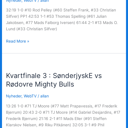
Nyheder
,
WebTV
/
allan
32:19 1-0 #10 Rod Pelley (#60 Steffen Frank, #33 Christian
Silfver) PP1 42:53 1-1 #53 Thomas Spelling (#61 Julian
Jakobsen, #77 Mads Falborg Iversen) 61:44 2-1 #13 Mads O.
Lund (#33 Christian Silfver)
Read More »
Kvartfinale
3
Kvartfinale 3 : SønderjyskE vs
:
SønderjyskE
Rødovre Mighty Bulls
vs
Rødovre
Nyheder
,
WebTV
/
allan
Mighty
13:26 1-0 #71 TJ Moore (#77 Matt Prapavessis, #17 Frederik
Bulls
Bjerrum) 20:43 2-0 #71 TJ Moore (#14 Gabriel Desjardins, #17
Frederik Bjerrum) 21:16 2-1 #11 Mads Eller (#91 Steffen
Klarskov Nielsen, #9 Riku Pitkänen) 32:05 3-1 #9 Phil