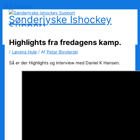
Gå til indholdet
Sønderjyske Ishockey
Support
Highlights fra fredagens kamp.
/
Løvens Hule
/ Af
Petar Bivolarski
Så er der Highlights og interview med Daniel K Hansen.