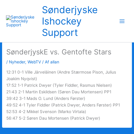
Gå
Sønderjyske
til
indholdet
Ishockey
Support
SønderjyskE vs. Gentofte Stars
/
Nyheder
,
WebTV
/ Af
allan
12:31 0-1 Ville Järveläinen (Andre Stærmose Pison, Julius
Joakim Nyqvist)
17:52 1-1 Patrick Dwyer (Tyler Fiddler, Rasmus Nielsen)
21:43 2-1 Martin Eskildsen (Søren Dau Mortensen) PP1
39:42 3-1 Mads O. Lund (Anders Førster)
49:52 4-1 Tyler Fiddler (Patrick Dwyer, Anders Førster) PP1
52:53 4-2 Mikkel Svenson (Marko Virtala)
56:47 5-2 Søren Dau Mortensen (Patrick Dwyer)