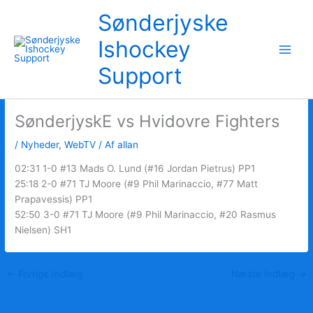
Gå
Sønderjyske
til
indholdet
Ishockey
Support
SønderjyskE vs Hvidovre Fighters
/
Nyheder
,
WebTV
/ Af
allan
02:31 1-0 #13 Mads O. Lund (#16 Jordan Pietrus) PP1
25:18 2-0 #71 TJ Moore (#9 Phil Marinaccio, #77 Matt
Prapavessis) PP1
52:50 3-0 #71 TJ Moore (#9 Phil Marinaccio, #20 Rasmus
Nielsen) SH1
←
Forrige Indlæg
Næste Indlæg
→